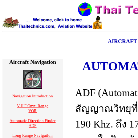
AIRCRAFT
Aircraft Navigation
AUTOMAT
ADF (Automatic
Navigation Introduction
สัญญาณวิทยุที่
V H F Omni Range
VOR
Automatic Direction Finder
190 Khz. ถึง 1
ADF
Long Range Navigation