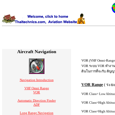
Aircraft Navigation
VOR (VHF Omni-Range) เ
VOR ระบบ VOR ทำงานด้ว
ดินในการที่จะรับ สัญ
Navigation Introduction
VOR Range
( ระยะ
VHF Omni Range
VOR
VOR Class= Low Altitu
Automatic Direction Finder
VOR Class=High Altitu
ADF
VOR Class=High Altitu
Long Range Navigation