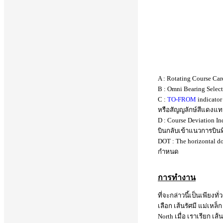
A : Rotating Course Ca
B : Omni Bearing Selec
C :
TO-FROM
indicato
หรือสัญญลักษ์สีแดงแ
D : Course Deviation I
บินกลับเข้าแนวการบิน
DOT : The horizontal d
กำหนด
การทำงาน
ที่จะกล่าวนี้เป็นเพียงท
เลือก เส้นรัศมี แม่เหล็
North เมื่อ เราเรียก เส้