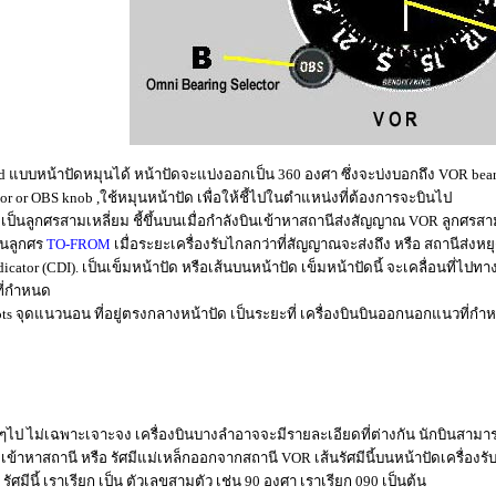
rd แบบหน้าปัดหมุนได้ หน้าปัดจะแบ่งออกเป็น 360 องศา ซึ่งจะบ่งบอกถึง VOR bearin
tor or OBS knob ,ใช้หมุนหน้าปัด เพื่อให้ชี้ไปในตำแหน่งที่ต้องการจะบินไป
r เป็นลูกศรสามเหลี่ยม ชี้ขึ้นบนเมื่อกำลังบินเข้าหาสถานีส่งสัญญาณ VOR ลูกศรสา
ทนลูกศร
TO-FROM
เมื่อระยะเครื่องรับไกลกว่าที่สัญญาณจะส่งถึง หรือ สถานีส่ง
ndicator (CDI). เป็นเข็มหน้าปัด หรือเส้นบนหน้าปัด เข็มหน้าปัดนี้ จะเคลื่อนที่ไ
ที่กำหนด
ots จุดแนวนอน ที่อยู่ตรงกลางหน้าปัด เป็นระยะที่ เครื่องบินบินออกนอกแนวที่กำห
ั่วๆไป ไม่เฉพาะเจาะจง เครื่องบินบางลำอาจจะมีรายละเอียดที่ต่างกัน นักบินสามารถตั
ก เข้าหาสถานี หรือ รัศมีแม่เหล็กออกจากสถานี VOR เส้นรัศมีนี้บนหน้าปัดเครื่องรับ
น รัศมีนี้ เราเรียก เป็น ตัวเลขสามตัว เช่น 90 องศา เราเรียก 090 เป็นต้น