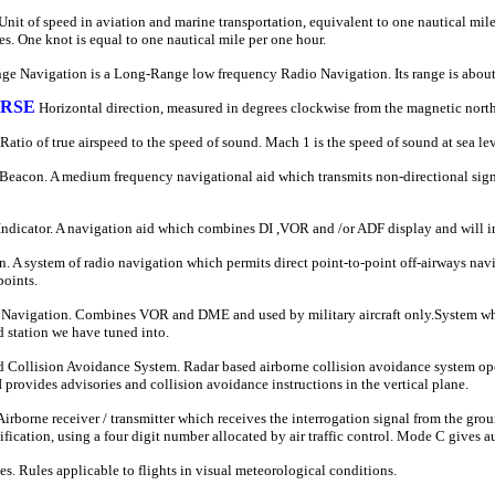
nit of speed in aviation and marine transportation, equivalent to one nautical mile
es. One knot is equal to one nautical mile per one hour.
e Navigation is a Long-Range low frequency Radio Navigation. Its range is about
RSE
Horizontal direction, measured in degrees clockwise from the magnetic north
Ratio of true airspeed to the speed of sound. Mach 1 is the speed of sound at sea le
Beacon. A medium frequency navigational aid which transmits non-directional signal
dicator. A navigation aid which combines DI ,VOR and /or ADF display and will indi
n. A system of radio navigation which permits direct point-to-point off-airways
points.
 Navigation. Combines VOR and DME and used by military aircraft only.System whi
d station we have tuned into.
nd Collision Avoidance System. Radar based airborne collision avoidance system o
 provides advisories and collision avoidance instructions in the vertical plane.
irborne receiver / transmitter which receives the interrogation signal from the gr
ification, using a four digit number allocated by air traffic control. Mode C gives 
es. Rules applicable to flights in visual meteorological conditions.