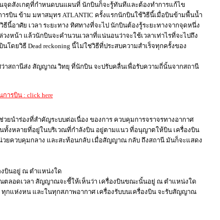
ผ่านจุดสังเกตุที่กำหนดบนแผนที่ นักบินก็จะรู้ทันทีและต้องทำการแก้ไข
ารบิน ข้าม มหาสมุทร ATLANTIC ครั้งแรกนักบินใช้วิธีนี้เมื่อบินข้ามพื้นน้ำ
นี้อาศัย เวลา ระยะทาง ทิศทางที่จะไป นักบินต้องรู้ระยะทางจากจุดหนึ่ง
 ล่วงหน้า แล้วนักบินจะคำนวนเวลาที่แน่นอนว่าจะใช้เวลาเท่าไรที่จะไปถึง
ดยวิธี Dead reckoning นี้ไม่ใช่วิธีที่ประสบความสำเร็จทุกครั้งของ
ถานีส่ง สัญญาณ วิทยุ ที่นักบิน จะปรับคลื่นเพื่อรับความถี่นั้นจากสถานี
การบิน : click here
องช่วยนำร่องที่สำคัญระบบต่อเนื่อง ของการ ควบคุมการจราจรทางอากาศ
งหลายที่อยู่ในบริเวณที่กำลังบิน อยู่ตามแนว ที่อนุญาตให้บิน เครื่องบิน
น่วยควบคุมกลาง และสะท้อนกลับ เมื่อสัญญาณ กลับ ถึงสถานี มันก็จะแสดง
่องบินอยู่ ณ ตำแหน่งใด
าณตลอดเวลา สัญญาณจะชี้ให้เห็นว่า เครื่องบินขณะนั้นอยู่ ณ ตำแหน่งใด
ลา ทุกแห่งหน และในทุกสภาพอากาศ เครื่องรับบนเครื่องบิน จะรับสัญญาณ