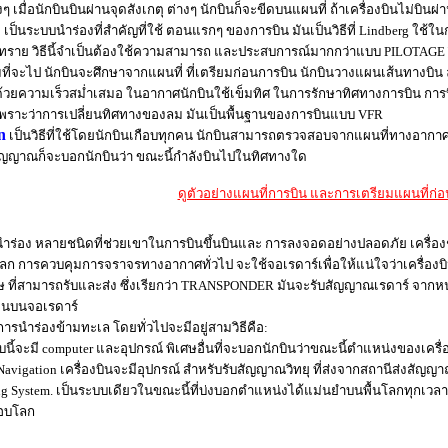
 เมื่อนักบินบินผ่านจุดสังเกตุ ต่างๆ นักบินก็จะขีดบนแผนที่ ถ้าเครื่องบินไม่บิน
g
เป็นระบบนำร่องที่สำคัญที่ใช้ ตอนแรกๆ ของการบิน มันเป็นวิธีที่ Lindberg ใช้ในก
ทราย วิธีนี้จำเป็นต้องใช้ความสามารถ และประสบการณ์มากกว่าแบบ PILOTAGE วิธี
ุมที่จะไป นักบินจะศึกษาจากแผนที่ ที่เตรียมก่อนการบิน นักบินวางแผนเส้นทางบิน
ด้วยความเร็วสม่ำเสมอ ในอากาศนักบินใช้เข็มทิศ ในการรักษาทิศทางการบิน การบินโ
พราะว่าการเปลี่ยนทิศทางของลม มันเป็นพื้นฐานของการบินแบบ VFR
n
เป็นวิธีที่ใช้โดยนักบินเกือบทุกคน นักบินสามารถตรวจสอบจากแผนที่ทางอากาศว่าส
ับสัญญาณก็จะบอกนักบินว่า ขณะนี้กำลังบินไปในทิศทางใด
ดูตัวอย่างแผนที่การบิน และการเตรียมแผนที่ก่อน
ารนำร่อง หลายชนิดที่ช่วยเขาในการบินขึ้นบินและ การลงจอดอย่างปลอดภัย เครื่
 การควบคุมการจราจรทางอากาศทั่วไป จะใช้จอเรดาร์เพื่อให้แน่ใจว่าเครื่องบินทั้
ษ ที่สามารถรับและส่ง ซึ่งเรียกว่า TRANSPONDER มันจะรับสัญญาณเรดาร์ จากห
ห็นบนจอเรดาร์
การนำร่องข้ามทะเล โดยทั่วไปจะมีอยู่สามวิธีคือ:
นี้จะมี computer และอุปกรณ์ พิเศษอื่นที่จะบอกนักบินว่าขณะนี้ตำแหน่งของเครื
avigation เครื่องบินจะมีอุปกรณ์ สำหรับรับสัญญาณวิทยุ ที่ส่งจากสถานีส่งสัญญ
ing System. เป็นระบบเดียวในขณะนี้ที่บ่งบอกตำแหน่งได้แม่นยำบนพื้นโลกทุกเว
รอบโลก