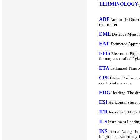
TERMINOLOGY
ADF
Automatic Directi
transmitter.
DME
Distance Measuri
EAT
Estimated Appro
EFIS
Electronic Flight
forming a so-called " gla
ETA
Estimated Time of
GPS
Global Positionin
civil aviation users.
HDG
Heading. The dire
HSI
Horizontal Situatio
IFR
Instrument Flight R
ILS
Instrument Landing 
INS
Inertial Navigation
longitude. Its accuracy,