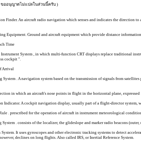
( ขออนุญาตไม่แปลในส่วนนี้ครับ )
on Finder. An aircraft radio navigation which senses and indicates the direction
ng Equipment. Ground and aircraft equipment which provide distance information a
ach Time
 Instrument System , in which multi-function CRT displays replace traditional instr
ss cockpit ".
 Arrival
g System . A navigation system based on the transmission of signals from satellites
ction in which an aircraft's nose points in flight in the horizontal plane, expressed
n Indicator. A cockpit navigation display, usually part of a flight-director system
ule . prescribed for the operation of aircraft in instrument meteorological conditio
System . consists of the localizer, the glideslope and marker radio beacons (outer, 
 System. It uses gyroscopes and other electronic tracking systems to detect accelera
 however, declines on long flights. Also called IRS, or Inertial Reference System.