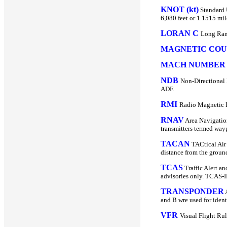
KNOT (kt)
Standard U
6,080 feet or 1.1515 mil
LORAN C
Long Rang
MAGNETIC COU
MACH NUMBER
NDB
Non-Directional 
ADF.
RMI
Radio Magnetic In
RNAV
Area Navigatio
transmitters termed way
TACAN
TACtical Air
distance from the groun
TCAS
Traffic Alert a
advisories only. TCAS-II
TRANSPONDER
A
and B wre used for ident
VFR
Visual Flight Rul